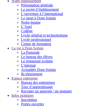
Notre établissement
Présentation générale
Le projet d’établissement
L’ouverture à l’international
Le sport à Dom Sortais
Notre équipe
L’Apel
Collège
Lycée général et technologique
Lycée professionnel
Centre de formation
La vie à Dom Sortais
La Pastorale
Le bureau des élèves
Le restaurant scolaire
L’internat
Actualités Dom Sortais
Ils témoignent
Espace entreprise
Bureau des entreprises
Taxe d’apprentissage
Recruter un apprenti / un stagiaire
Infos pratiques
Inscription
Portes ouvertes