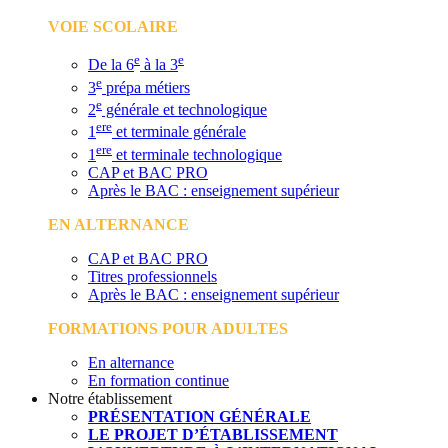
VOIE SCOLAIRE
e
e
De la 6
à la 3
e
3
prépa métiers
e
2
générale et technologique
ere
1
et terminale générale
ere
1
et terminale technologique
CAP et BAC PRO
Après le BAC : enseignement supérieur
EN ALTERNANCE
CAP et BAC PRO
Titres professionnels
Après le BAC : enseignement supérieur
FORMATIONS POUR ADULTES
En alternance
En formation continue
Notre établissement
PRÉSENTATION GÉNÉRALE
LE PROJET D’ÉTABLISSEMENT