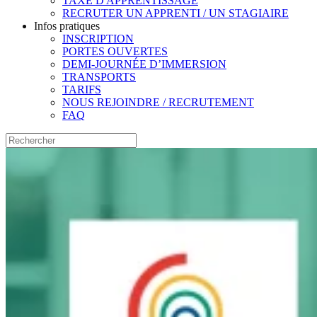
TAXE D'APPRENTISSAGE
RECRUTER UN APPRENTI / UN STAGIAIRE
Infos pratiques
INSCRIPTION
PORTES OUVERTES
DEMI-JOURNÉE D’IMMERSION
TRANSPORTS
TARIFS
NOUS REJOINDRE / RECRUTEMENT
FAQ