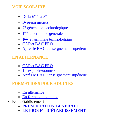
VOIE SCOLAIRE
e
e
De la 6
à la 3
e
3
prépa métiers
e
2
générale et technologique
ere
1
et terminale générale
ere
1
et terminale technologique
CAP et BAC PRO
Après le BAC : enseignement supérieur
EN ALTERNANCE
CAP et BAC PRO
Titres professionnels
Après le BAC : enseignement supérieur
FORMATIONS POUR ADULTES
En alternance
En formation continue
Notre établissement
PRÉSENTATION GÉNÉRALE
LE PROJET D’ÉTABLISSEMENT