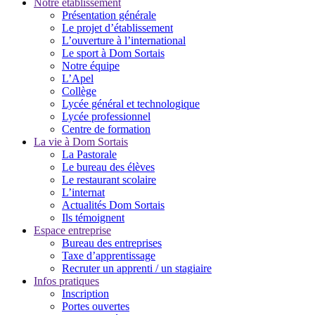
Notre établissement
Présentation générale
Le projet d’établissement
L’ouverture à l’international
Le sport à Dom Sortais
Notre équipe
L’Apel
Collège
Lycée général et technologique
Lycée professionnel
Centre de formation
La vie à Dom Sortais
La Pastorale
Le bureau des élèves
Le restaurant scolaire
L’internat
Actualités Dom Sortais
Ils témoignent
Espace entreprise
Bureau des entreprises
Taxe d’apprentissage
Recruter un apprenti / un stagiaire
Infos pratiques
Inscription
Portes ouvertes