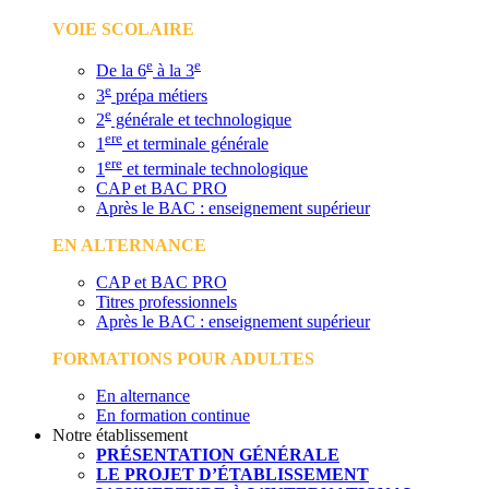
VOIE SCOLAIRE
e
e
De la 6
à la 3
e
3
prépa métiers
e
2
générale et technologique
ere
1
et terminale générale
ere
1
et terminale technologique
CAP et BAC PRO
Après le BAC : enseignement supérieur
EN ALTERNANCE
CAP et BAC PRO
Titres professionnels
Après le BAC : enseignement supérieur
FORMATIONS POUR ADULTES
En alternance
En formation continue
Notre établissement
PRÉSENTATION GÉNÉRALE
LE PROJET D’ÉTABLISSEMENT