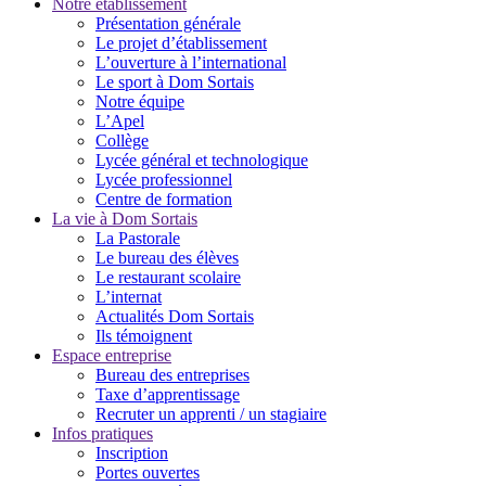
Notre établissement
Présentation générale
Le projet d’établissement
L’ouverture à l’international
Le sport à Dom Sortais
Notre équipe
L’Apel
Collège
Lycée général et technologique
Lycée professionnel
Centre de formation
La vie à Dom Sortais
La Pastorale
Le bureau des élèves
Le restaurant scolaire
L’internat
Actualités Dom Sortais
Ils témoignent
Espace entreprise
Bureau des entreprises
Taxe d’apprentissage
Recruter un apprenti / un stagiaire
Infos pratiques
Inscription
Portes ouvertes