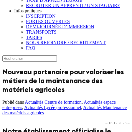
TAXE D'APPRENTISSAGE
RECRUTER UN APPRENTI / UN STAGIAIRE
Infos pratiques
INSCRIPTION
PORTES OUVERTES
DEMI-JOURNÉE D’IMMERSION
TRANSPORTS
TARIFS
NOUS REJOINDRE / RECRUTEMENT
FAQ
Nouveau partenaire pour valoriser les
métiers de la maintenance des
matériels agricoles
Publié dans
Actualités Centre de formation
,
Actualités espace
entreprises
,
Actualités Lycée professionnel
,
Actualités Maintenance
des matériels agricoles
.
– 16.12.2025 –
Notre établissement officialise le