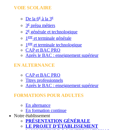
VOIE SCOLAIRE
e
e
De la 6
à la 3
e
3
prépa métiers
e
2
générale et technologique
ere
1
et terminale générale
ere
1
et terminale technologique
CAP et BAC PRO
Après le BAC : enseignement supérieur
EN ALTERNANCE
CAP et BAC PRO
Titres professionnels
Après le BAC : enseignement supérieur
FORMATIONS POUR ADULTES
En alternance
En formation continue
Notre établissement
PRÉSENTATION GÉNÉRALE
LE PROJET D’ÉTABLISSEMENT