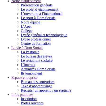
Notre établissement
Présentation générale
Le projet d’établissement
L’ouverture à l’international
Le sport à Dom Sortais
Notre équipe
L’Apel
Collège
Lycée général et technologique
Lycée professionnel
Centre de formation
La vie à Dom Sortais
La Pastorale
Le bureau des élèves
Le restaurant scolaire
L’internat
Actualités Dom Sortais
Ils témoignent
Espace entreprise
Bureau des entreprises
Taxe d’apprentissage
Recruter un apprenti / un stagiaire
Infos pratiques
Inscription
Portes ouvertes