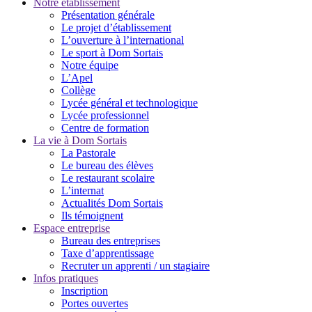
Notre établissement
Présentation générale
Le projet d’établissement
L’ouverture à l’international
Le sport à Dom Sortais
Notre équipe
L’Apel
Collège
Lycée général et technologique
Lycée professionnel
Centre de formation
La vie à Dom Sortais
La Pastorale
Le bureau des élèves
Le restaurant scolaire
L’internat
Actualités Dom Sortais
Ils témoignent
Espace entreprise
Bureau des entreprises
Taxe d’apprentissage
Recruter un apprenti / un stagiaire
Infos pratiques
Inscription
Portes ouvertes