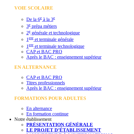
VOIE SCOLAIRE
e
e
De la 6
à la 3
e
3
prépa métiers
e
2
générale et technologique
ere
1
et terminale générale
ere
1
et terminale technologique
CAP et BAC PRO
Après le BAC : enseignement supérieur
EN ALTERNANCE
CAP et BAC PRO
Titres professionnels
Après le BAC : enseignement supérieur
FORMATIONS POUR ADULTES
En alternance
En formation continue
Notre établissement
PRÉSENTATION GÉNÉRALE
LE PROJET D’ÉTABLISSEMENT