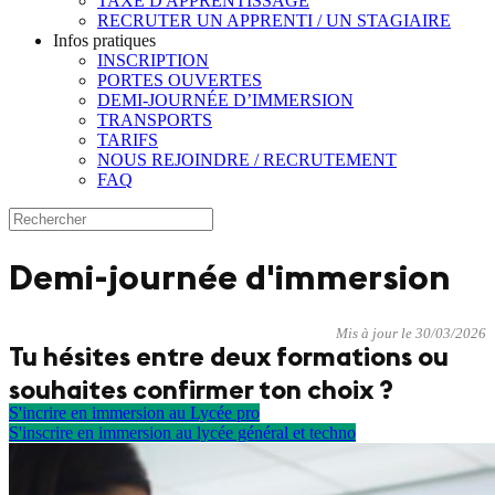
TAXE D'APPRENTISSAGE
RECRUTER UN APPRENTI / UN STAGIAIRE
Infos pratiques
INSCRIPTION
PORTES OUVERTES
DEMI-JOURNÉE D’IMMERSION
TRANSPORTS
TARIFS
NOUS REJOINDRE / RECRUTEMENT
FAQ
Demi-journée d'immersion
Mis à jour le 30/03/2026
Tu hésites entre deux formations ou
souhaites confirmer ton choix ?
S'incrire en immersion au Lycée pro
S'inscrire en immersion au lycée général et techno