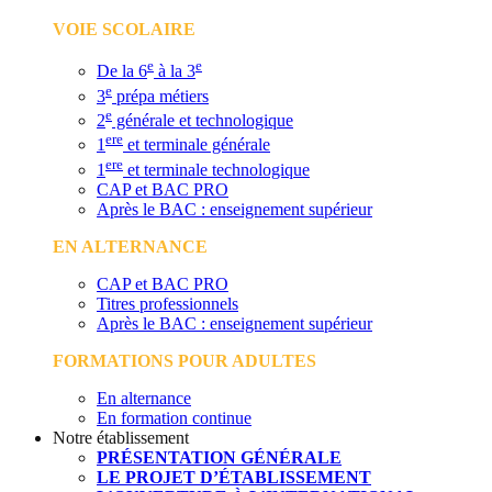
VOIE SCOLAIRE
e
e
De la 6
à la 3
e
3
prépa métiers
e
2
générale et technologique
ere
1
et terminale générale
ere
1
et terminale technologique
CAP et BAC PRO
Après le BAC : enseignement supérieur
EN ALTERNANCE
CAP et BAC PRO
Titres professionnels
Après le BAC : enseignement supérieur
FORMATIONS POUR ADULTES
En alternance
En formation continue
Notre établissement
PRÉSENTATION GÉNÉRALE
LE PROJET D’ÉTABLISSEMENT