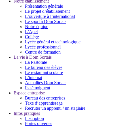
Notre établissement
Présentation générale
Le projet d’établissement
L’ouverture à l’international
Le sport à Dom Sortais
Notre équipe
L’Apel
Collège
Lycée général et technologique
Lycée professionnel
Centre de formation
La vie à Dom Sortais
La Pastorale
Le bureau des élèves
Le restaurant scolaire
L’internat
Actualités Dom Sortais
Ils témoignent
Espace entreprise
Bureau des entreprises
Taxe d’apprentissage
Recruter un apprenti / un stagiaire
Infos pratiques
Inscription
Portes ouvertes