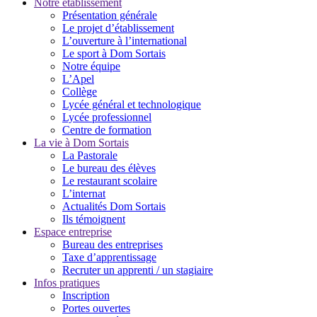
Notre établissement
Présentation générale
Le projet d’établissement
L’ouverture à l’international
Le sport à Dom Sortais
Notre équipe
L’Apel
Collège
Lycée général et technologique
Lycée professionnel
Centre de formation
La vie à Dom Sortais
La Pastorale
Le bureau des élèves
Le restaurant scolaire
L’internat
Actualités Dom Sortais
Ils témoignent
Espace entreprise
Bureau des entreprises
Taxe d’apprentissage
Recruter un apprenti / un stagiaire
Infos pratiques
Inscription
Portes ouvertes