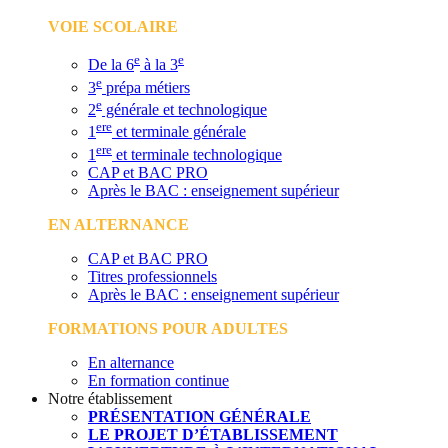
VOIE SCOLAIRE
e
e
De la 6
à la 3
e
3
prépa métiers
e
2
générale et technologique
ere
1
et terminale générale
ere
1
et terminale technologique
CAP et BAC PRO
Après le BAC : enseignement supérieur
EN ALTERNANCE
CAP et BAC PRO
Titres professionnels
Après le BAC : enseignement supérieur
FORMATIONS POUR ADULTES
En alternance
En formation continue
Notre établissement
PRÉSENTATION GÉNÉRALE
LE PROJET D’ÉTABLISSEMENT