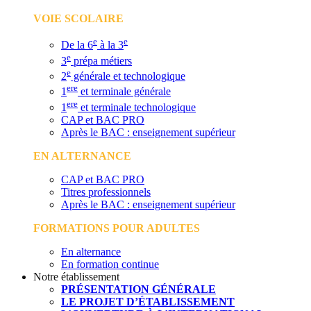
VOIE SCOLAIRE
e
e
De la 6
à la 3
e
3
prépa métiers
e
2
générale et technologique
ere
1
et terminale générale
ere
1
et terminale technologique
CAP et BAC PRO
Après le BAC : enseignement supérieur
EN ALTERNANCE
CAP et BAC PRO
Titres professionnels
Après le BAC : enseignement supérieur
FORMATIONS POUR ADULTES
En alternance
En formation continue
Notre établissement
PRÉSENTATION GÉNÉRALE
LE PROJET D’ÉTABLISSEMENT