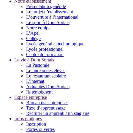
Notre établissement
Présentation générale
Le projet d’établissement
L’ouverture à l’international
Le sport à Dom Sortais
Notre équipe
L’Apel
Collège
Lycée général et technologique
Lycée professionnel
Centre de formation
La vie à Dom Sortais
La Pastorale
Le bureau des élèves
Le restaurant scolaire
L’internat
Actualités Dom Sortais
Ils témoignent
Espace entreprise
Bureau des entreprises
Taxe d’apprentissage
Recruter un apprenti / un stagiaire
Infos pratiques
Inscription
Portes ouvertes