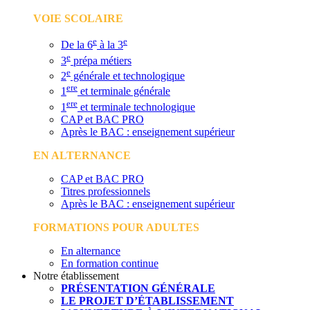
VOIE SCOLAIRE
e
e
De la 6
à la 3
e
3
prépa métiers
e
2
générale et technologique
ere
1
et terminale générale
ere
1
et terminale technologique
CAP et BAC PRO
Après le BAC : enseignement supérieur
EN ALTERNANCE
CAP et BAC PRO
Titres professionnels
Après le BAC : enseignement supérieur
FORMATIONS POUR ADULTES
En alternance
En formation continue
Notre établissement
PRÉSENTATION GÉNÉRALE
LE PROJET D’ÉTABLISSEMENT