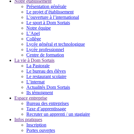
Notre établissement
Présentation générale
Le projet d’établissement
L’ouverture à l’international
Le sport à Dom Sortais
Notre équipe
L’Apel
Collège
Lycée général et technologique
Lycée professionnel
Centre de formation
La vie à Dom Sortais
La Pastorale
Le bureau des élèves
Le restaurant scolaire
L’internat
Actualités Dom Sortais
Ils témoignent
Espace entreprise
Bureau des entreprises
Taxe d’apprentissage
Recruter un apprenti / un stagiaire
Infos pratiques
Inscription
Portes ouvertes