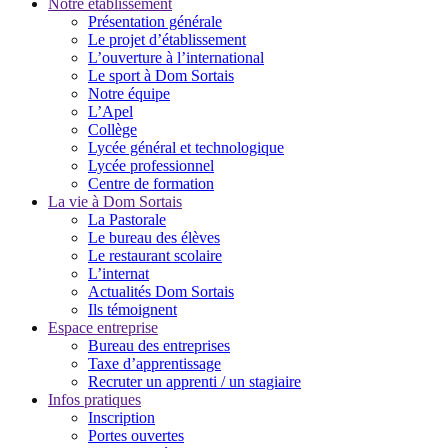
Notre établissement
Présentation générale
Le projet d’établissement
L’ouverture à l’international
Le sport à Dom Sortais
Notre équipe
L’Apel
Collège
Lycée général et technologique
Lycée professionnel
Centre de formation
La vie à Dom Sortais
La Pastorale
Le bureau des élèves
Le restaurant scolaire
L’internat
Actualités Dom Sortais
Ils témoignent
Espace entreprise
Bureau des entreprises
Taxe d’apprentissage
Recruter un apprenti / un stagiaire
Infos pratiques
Inscription
Portes ouvertes