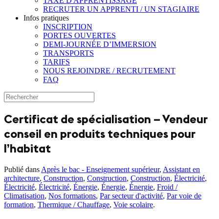
TAXE D'APPRENTISSAGE
RECRUTER UN APPRENTI / UN STAGIAIRE
Infos pratiques
INSCRIPTION
PORTES OUVERTES
DEMI-JOURNÉE D’IMMERSION
TRANSPORTS
TARIFS
NOUS REJOINDRE / RECRUTEMENT
FAQ
Certificat de spécialisation – Vendeur
conseil en produits techniques pour
l’habitat
Publié dans
Après le bac - Enseignement supérieur
,
Assistant en
architecture
,
Construction
,
Construction
,
Construction
,
Électricité
,
Électricité
,
Électricité
,
Énergie
,
Énergie
,
Énergie
,
Froid /
Climatisation
,
Nos formations
,
Par secteur d'activité
,
Par voie de
formation
,
Thermique / Chauffage
,
Voie scolaire
.