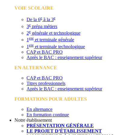
VOIE SCOLAIRE
e
e
De la 6
à la 3
e
3
prépa métiers
e
2
générale et technologique
ere
1
et terminale générale
ere
1
et terminale technologique
CAP et BAC PRO
Après le BAC : enseignement supérieur
EN ALTERNANCE
CAP et BAC PRO
Titres professionnels
Après le BAC : enseignement supérieur
FORMATIONS POUR ADULTES
En alternance
En formation continue
Notre établissement
PRÉSENTATION GÉNÉRALE
LE PROJET D’ÉTABLISSEMENT