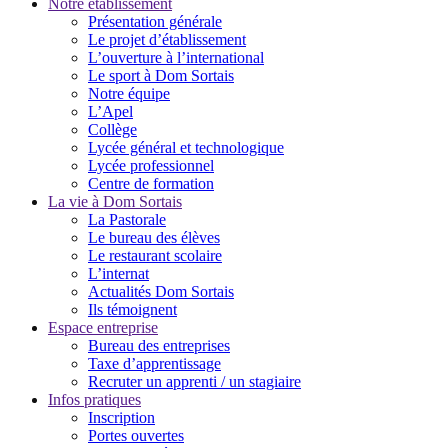
Notre établissement
Présentation générale
Le projet d’établissement
L’ouverture à l’international
Le sport à Dom Sortais
Notre équipe
L’Apel
Collège
Lycée général et technologique
Lycée professionnel
Centre de formation
La vie à Dom Sortais
La Pastorale
Le bureau des élèves
Le restaurant scolaire
L’internat
Actualités Dom Sortais
Ils témoignent
Espace entreprise
Bureau des entreprises
Taxe d’apprentissage
Recruter un apprenti / un stagiaire
Infos pratiques
Inscription
Portes ouvertes