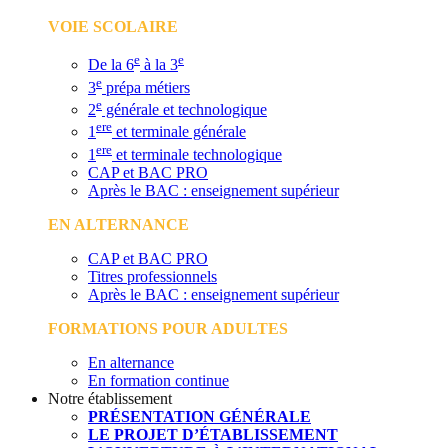
VOIE SCOLAIRE
e
e
De la 6
à la 3
e
3
prépa métiers
e
2
générale et technologique
ere
1
et terminale générale
ere
1
et terminale technologique
CAP et BAC PRO
Après le BAC : enseignement supérieur
EN ALTERNANCE
CAP et BAC PRO
Titres professionnels
Après le BAC : enseignement supérieur
FORMATIONS POUR ADULTES
En alternance
En formation continue
Notre établissement
PRÉSENTATION GÉNÉRALE
LE PROJET D’ÉTABLISSEMENT