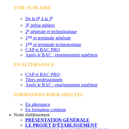
VOIE SCOLAIRE
e
e
De la 6
à la 3
e
3
prépa métiers
e
2
générale et technologique
ere
1
et terminale générale
ere
1
et terminale technologique
CAP et BAC PRO
Après le BAC : enseignement supérieur
EN ALTERNANCE
CAP et BAC PRO
Titres professionnels
Après le BAC : enseignement supérieur
FORMATIONS POUR ADULTES
En alternance
En formation continue
Notre établissement
PRÉSENTATION GÉNÉRALE
LE PROJET D’ÉTABLISSEMENT