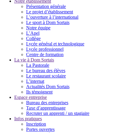
Notre établissement
Présentation générale
Le projet d’établissement
L’ouverture à l’international
Le sport à Dom Sortais
Notre équipe
L’Apel
Collège
Lycée général et technologique
Lycée professionnel
Centre de formation
La vie à Dom Sortais
La Pastorale
Le bureau des élèves
Le restaurant scolaire
L’internat
Actualités Dom Sortais
Ils témoignent
Espace entreprise
Bureau des entreprises
Taxe d’apprentissage
Recruter un apprenti / un stagiaire
Infos pratiques
Inscription
Portes ouvertes