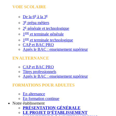
VOIE SCOLAIRE
e
e
De la 6
à la 3
e
3
prépa métiers
e
2
générale et technologique
ere
1
et terminale générale
ere
1
et terminale technologique
CAP et BAC PRO
Après le BAC : enseignement supérieur
EN ALTERNANCE
CAP et BAC PRO
Titres professionnels
Après le BAC : enseignement supérieur
FORMATIONS POUR ADULTES
En alternance
En formation continue
Notre établissement
PRÉSENTATION GÉNÉRALE
LE PROJET D’ÉTABLISSEMENT