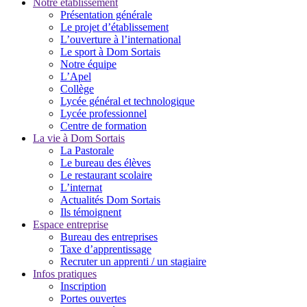
Notre établissement
Présentation générale
Le projet d’établissement
L’ouverture à l’international
Le sport à Dom Sortais
Notre équipe
L’Apel
Collège
Lycée général et technologique
Lycée professionnel
Centre de formation
La vie à Dom Sortais
La Pastorale
Le bureau des élèves
Le restaurant scolaire
L’internat
Actualités Dom Sortais
Ils témoignent
Espace entreprise
Bureau des entreprises
Taxe d’apprentissage
Recruter un apprenti / un stagiaire
Infos pratiques
Inscription
Portes ouvertes