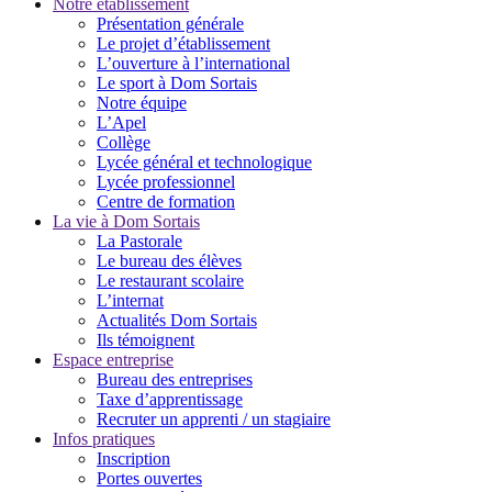
Notre établissement
Présentation générale
Le projet d’établissement
L’ouverture à l’international
Le sport à Dom Sortais
Notre équipe
L’Apel
Collège
Lycée général et technologique
Lycée professionnel
Centre de formation
La vie à Dom Sortais
La Pastorale
Le bureau des élèves
Le restaurant scolaire
L’internat
Actualités Dom Sortais
Ils témoignent
Espace entreprise
Bureau des entreprises
Taxe d’apprentissage
Recruter un apprenti / un stagiaire
Infos pratiques
Inscription
Portes ouvertes