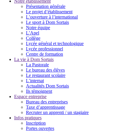
Notre établissement
Présentation générale
Le projet d’établissement
L’ouverture à l’international
Le sport à Dom Sortais
Notre équipe
L’Apel
Collège
Lycée général et technologique
Lycée professionnel
Centre de formation
La vie à Dom Sortais
La Pastorale
Le bureau des élèves
Le restaurant scolaire
L’internat
Actualités Dom Sortais
Ils témoignent
Espace entreprise
Bureau des entreprises
Taxe d’apprentissage
Recruter un apprenti / un stagiaire
Infos pratiques
Inscription
Portes ouvertes