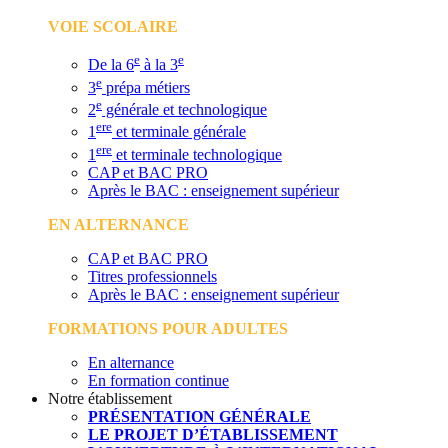
VOIE SCOLAIRE
e
e
De la 6
à la 3
e
3
prépa métiers
e
2
générale et technologique
ere
1
et terminale générale
ere
1
et terminale technologique
CAP et BAC PRO
Après le BAC : enseignement supérieur
EN ALTERNANCE
CAP et BAC PRO
Titres professionnels
Après le BAC : enseignement supérieur
FORMATIONS POUR ADULTES
En alternance
En formation continue
Notre établissement
PRÉSENTATION GÉNÉRALE
LE PROJET D’ÉTABLISSEMENT