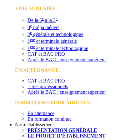
VOIE SCOLAIRE
e
e
De la 6
à la 3
e
3
prépa métiers
e
2
générale et technologique
ere
1
et terminale générale
ere
1
et terminale technologique
CAP et BAC PRO
Après le BAC : enseignement supérieur
EN ALTERNANCE
CAP et BAC PRO
Titres professionnels
Après le BAC : enseignement supérieur
FORMATIONS POUR ADULTES
En alternance
En formation continue
Notre établissement
PRÉSENTATION GÉNÉRALE
LE PROJET D’ÉTABLISSEMENT