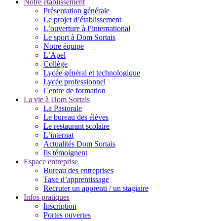
Notre établissement
Présentation générale
Le projet d’établissement
L’ouverture à l’international
Le sport à Dom Sortais
Notre équipe
L’Apel
Collège
Lycée général et technologique
Lycée professionnel
Centre de formation
La vie à Dom Sortais
La Pastorale
Le bureau des élèves
Le restaurant scolaire
L’internat
Actualités Dom Sortais
Ils témoignent
Espace entreprise
Bureau des entreprises
Taxe d’apprentissage
Recruter un apprenti / un stagiaire
Infos pratiques
Inscription
Portes ouvertes