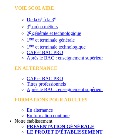
VOIE SCOLAIRE
e
e
De la 6
à la 3
e
3
prépa métiers
e
2
générale et technologique
ere
1
et terminale générale
ere
1
et terminale technologique
CAP et BAC PRO
Après le BAC : enseignement supérieur
EN ALTERNANCE
CAP et BAC PRO
Titres professionnels
Après le BAC : enseignement supérieur
FORMATIONS POUR ADULTES
En alternance
En formation continue
Notre établissement
PRÉSENTATION GÉNÉRALE
LE PROJET D’ÉTABLISSEMENT