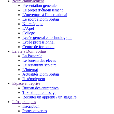
Notre établissement
Présentation générale
Le projet d’établissement
L’ouverture à l’international
Le sport à Dom Sortais
Notre équipe
L’Apel
Collège
Lycée général et technologique
Lycée professionnel
Centre de formation
La vie à Dom Sortais
La Pastorale
Le bureau des élèves
Le restaurant scolaire
L’internat
Actualités Dom Sortais
Ils témoignent
Espace entreprise
Bureau des entreprises
Taxe d’apprentissage
Recruter un apprenti / un stagiaire
Infos pratiques
Inscription
Portes ouvertes