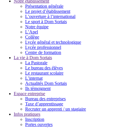
Notre établissement
Présentation générale
Le projet d’établissement
L’ouverture à l’international
Le sport à Dom Sortais
Notre équipe
L’Apel
Collège
Lycée général et technologique
Lycée professionnel
Centre de formation
La vie à Dom Sortais
La Pastorale
Le bureau des élèves
Le restaurant scolaire
L’internat
Actualités Dom Sortais
Ils témoignent
Espace entreprise
Bureau des entreprises
Taxe d’apprentissage
Recruter un apprenti / un stagiaire
Infos pratiques
Inscription
Portes ouvertes