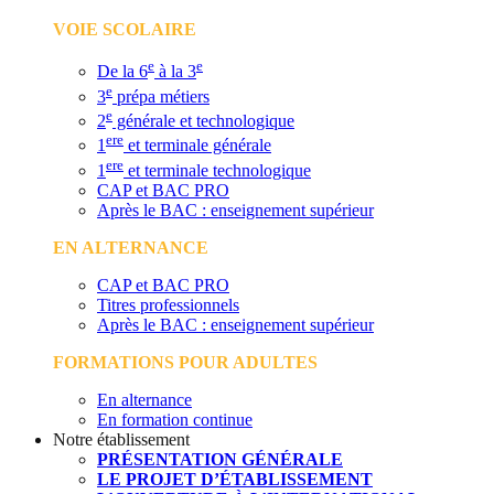
VOIE SCOLAIRE
e
e
De la 6
à la 3
e
3
prépa métiers
e
2
générale et technologique
ere
1
et terminale générale
ere
1
et terminale technologique
CAP et BAC PRO
Après le BAC : enseignement supérieur
EN ALTERNANCE
CAP et BAC PRO
Titres professionnels
Après le BAC : enseignement supérieur
FORMATIONS POUR ADULTES
En alternance
En formation continue
Notre établissement
PRÉSENTATION GÉNÉRALE
LE PROJET D’ÉTABLISSEMENT