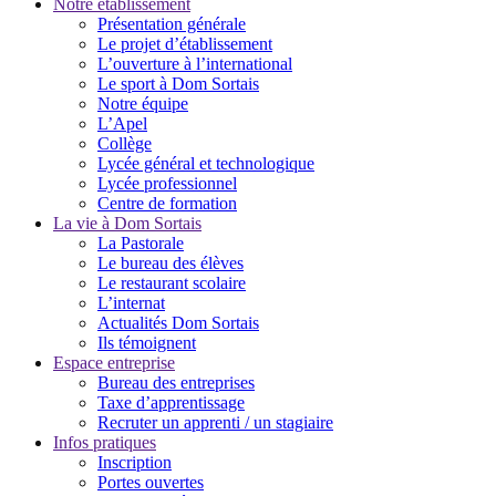
Notre établissement
Présentation générale
Le projet d’établissement
L’ouverture à l’international
Le sport à Dom Sortais
Notre équipe
L’Apel
Collège
Lycée général et technologique
Lycée professionnel
Centre de formation
La vie à Dom Sortais
La Pastorale
Le bureau des élèves
Le restaurant scolaire
L’internat
Actualités Dom Sortais
Ils témoignent
Espace entreprise
Bureau des entreprises
Taxe d’apprentissage
Recruter un apprenti / un stagiaire
Infos pratiques
Inscription
Portes ouvertes