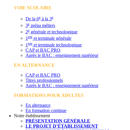
VOIE SCOLAIRE
e
e
De la 6
à la 3
e
3
prépa métiers
e
2
générale et technologique
ere
1
et terminale générale
ere
1
et terminale technologique
CAP et BAC PRO
Après le BAC : enseignement supérieur
EN ALTERNANCE
CAP et BAC PRO
Titres professionnels
Après le BAC : enseignement supérieur
FORMATIONS POUR ADULTES
En alternance
En formation continue
Notre établissement
PRÉSENTATION GÉNÉRALE
LE PROJET D’ÉTABLISSEMENT