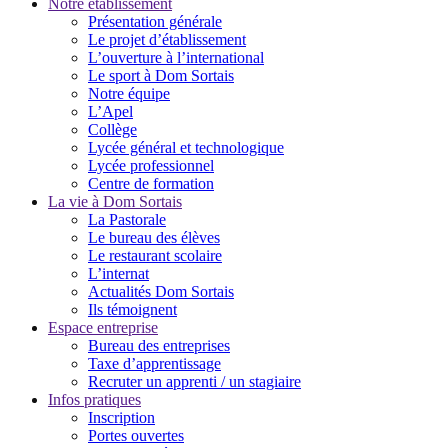
Notre établissement
Présentation générale
Le projet d’établissement
L’ouverture à l’international
Le sport à Dom Sortais
Notre équipe
L’Apel
Collège
Lycée général et technologique
Lycée professionnel
Centre de formation
La vie à Dom Sortais
La Pastorale
Le bureau des élèves
Le restaurant scolaire
L’internat
Actualités Dom Sortais
Ils témoignent
Espace entreprise
Bureau des entreprises
Taxe d’apprentissage
Recruter un apprenti / un stagiaire
Infos pratiques
Inscription
Portes ouvertes