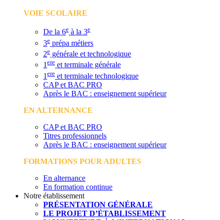
VOIE SCOLAIRE
e
e
De la 6
à la 3
e
3
prépa métiers
e
2
générale et technologique
ere
1
et terminale générale
ere
1
et terminale technologique
CAP et BAC PRO
Après le BAC : enseignement supérieur
EN ALTERNANCE
CAP et BAC PRO
Titres professionnels
Après le BAC : enseignement supérieur
FORMATIONS POUR ADULTES
En alternance
En formation continue
Notre établissement
PRÉSENTATION GÉNÉRALE
LE PROJET D’ÉTABLISSEMENT